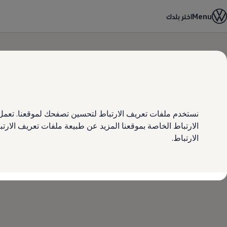
اختر بلدك
Menu
اختر بلدك
أبوظبي والعين
مملكة البحرين
دبي والإمارات الشمالية
الأردن
Skip to
Skip
الكويت
main
to
لبنان
content
footer
سلطنة عمان
دولة قطر
المملكة العربية السعودية
لماذا فولكس واجن؟
أخبار
نستخدم ملفات تعريف الارتباط لتحسين تصفحك لموقعنا. تعمل 
ابحث عن وكيل Volkswagen
الارتباط الخاصة بموقعنا المزيد عن طبيعة ملفات تعريف الار
الارتباط.