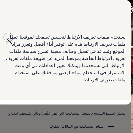
اختر بلدك
أبوظبي والعين
مملكة البحرين
دبي والإمارات الشمالية
Skip to
Skip
الأردن
main
to
الكويت
معلومات عن أنظمة المساعدة التي تعزز الأمان
نستخدم ملفات تعريف الارتباط لتحسين تصفحك لموقعنا. تعمل
content
footer
لبنان
ملفات تعريف الارتباط هذه على توفير أداء أفضل وتعزز مزايا
سلطنة عمان
دولة قطر
الموقع وتساعد في تفعيل وظائف معينة. تشرح سياسة ملفات
المملكة العربية السعودية
تعريف الارتباط الخاصة بموقعنا المزيد عن طبيعة ملفات تعريف
لماذا فولكس واجن؟
نظرة عامة على أنظمة
الارتباط التي نستخدمها ويمكنك تغيير إعداداتك في أي وقت.
أخبار
ابحث عن وكيل Volkswagen
الاستمرار في استخدام موقعنا يعني موافقتك على استخدام
المساعدة التي تعزز الأمان في
ملفات تعريف الارتباط.
سيارة جولف GTI
يمكن تجهيز السيارة بأنظمة المساعدة التي تعزز الأمان وتأتي كتجهيز اختياري:
نظام المساعدة في الحالات الطارئة