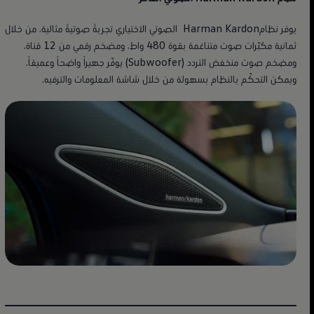
يوفر نظامHarman Kardon الصوتي الاختياري تجربةً صوتيةً مثالية، من خلال
ثمانية مكبّرات صوت متناغمة بقوة 480 واط، ومضخم رقمي من 12 قناة،
ومضخم صوت منخفض التردد (Subwoofer) يوفّر جهيراً واضحاً وعميقاً.
ويمكن التحكّم بالنظام بسهولة من خلال شاشة المعلومات والترفيه.