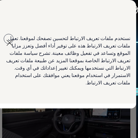
اختر بلدك
أبوظبي والعين
مملكة البحرين
دبي والإمارات الشمالية
Skip to
Skip
الأردن
main
to
الكويت
نستخدم ملفات تعريف الارتباط لتحسين تصفحك لموقعنا. تعمل
content
footer
Information
لبنان
ملفات تعريف الارتباط هذه على توفير أداء أفضل وتعزز مزايا
سلطنة عمان
دولة قطر
الموقع وتساعد في تفعيل وظائف معينة. تشرح سياسة ملفات
المملكة العربية السعودية
تعريف الارتباط الخاصة بموقعنا المزيد عن طبيعة ملفات تعريف
لماذا فولكس واجن؟
استمتع بالترفيه والقيادة بأمان
الارتباط التي نستخدمها ويمكنك تغيير إعداداتك في أي وقت.
أخبار
ابحث عن وكيل Volkswagen
الاستمرار في استخدام موقعنا يعني موافقتك على استخدام
ملفات تعريف الارتباط.