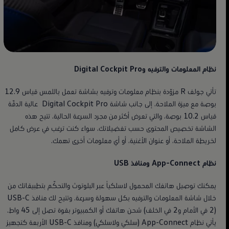
جولف R الجديدة
أداء أكثر تشويقاً، بسعر جديد لا يُضاهى.
نظام المعلومات والترفيه وDigital Cockpit Pro
تحميل الكتيب
تأتي جولف R مزوّدة بنظام معلومات وترفيه بشاشة تعمل باللمس قياس 12.9
بوصة مع ميزة الملاحة، إلى جانب شاشة Digital Cockpit Pro عالية الدقّة
احجز تجربة قيادة
قياس 10.2 بوصة، والتي تعرض أكثر من مجرد السرعة الحالية. تتيح هذه
الشاشة تخصيص المحتوى حسب تفضيلاتك، سواء كنت ترغب في عرض كامل
لخريطة الملاحة، أو عنوان الأغنية، أو أي معلومات أخرى تهمك.
نظام App-Connect ومنافذ USB
يمكنك توصيل هاتفك المحمول لاسلكياً عبر البلوتوث والتحكّم بتطبيقاتك من
خلال شاشة المعلومات والترفيه بكل سهولة وسرعة. وتتيح لك منافذ USB-C
(2 في الأمام و2 في الخلف) شحن هاتفك أو الكمبيوتر بقوة تصل إلى 45 واط.
يأتي نظام App-Connect (سلكي ولاسلكي) ومنافذ USB-C الأربعة كتجهيز