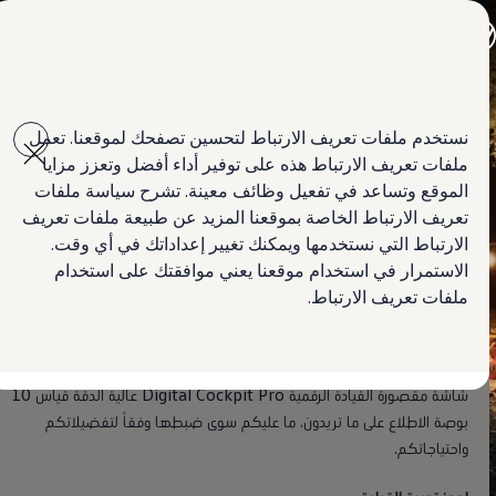
اختر بلدك
أبوظبي والعين
مملكة البحرين
دبي والإمارات الشمالية
Skip to
Skip
الأردن
main
to
الكويت
مقصورة القيادة الرقمية (Digital Cockpit Pro)
نستخدم ملفات تعريف الارتباط لتحسين تصفحك لموقعنا. تعمل
content
footer
لبنان
ملفات تعريف الارتباط هذه على توفير أداء أفضل وتعزز مزايا
سلطنة عمان
دولة قطر
الموقع وتساعد في تفعيل وظائف معينة. تشرح سياسة ملفات
المملكة العربية السعودية
تعريف الارتباط الخاصة بموقعنا المزيد عن طبيعة ملفات تعريف
لماذا فولكس واجن؟
Always
worth seeing
الارتباط التي نستخدمها ويمكنك تغيير إعداداتك في أي وقت.
أخبار
ابحث عن وكيل Volkswagen
الاستمرار في استخدام موقعنا يعني موافقتك على استخدام
ملفات تعريف الارتباط.
هل تفضلون رؤية السرعة التي تقودون بها والمسافة المقطوعة فقط؟ أم
أنكم تريدون معرفة البيانات الأخرى المتعلقة بالرحلة، أو خريطة الرحلة، أو عنوان
المسار الذي تسلكونه حالياً؟ أو ربما تريدون رؤية جميع ما سبق؟ حسناً، تتيح
شاشة مقصورة القيادة الرقمية Digital Cockpit Pro عالية الدقة قياس 10
بوصة الاطلاع على ما تريدون، ما عليكم سوى ضبطها وفقاً لتفضيلاتكم
واحتياجاتكم.