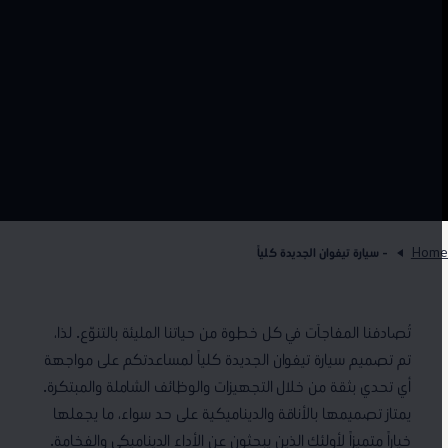
Hom
- سيارة تيغوان الجديدة كلياً
تُصادفنا المفاجآت في كل خطوة من حياتنا المليئة بالتنوّع. لذا،
تم تصميم سيارة تيغوان الجديدة كلياً لمساعدتكم على مواجهة
أي تحدي بثقة من خلال التجهيزات والوظائف الشاملة والمبتكرة.
يمتاز تصميمها بالأناقة والديناميكية على حد سواء، ما يجعلها
خياراً متميزاً لأولئك الذين يبحثون عن الأداء الديناميكي والفخامة.