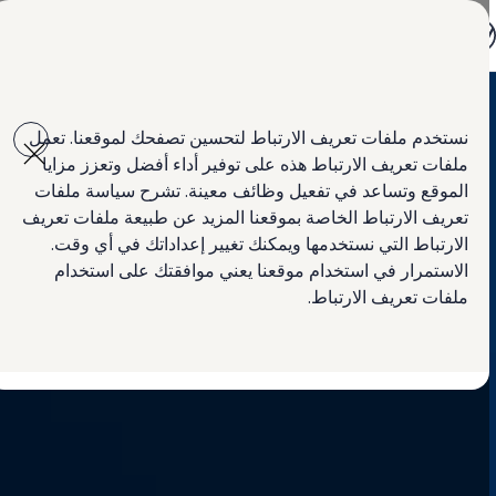
اختر بلدك
أبوظبي والعين
مملكة البحرين
دبي والإمارات الشمالية
Skip to
Skip
الأردن
main
to
الكويت
نستخدم ملفات تعريف الارتباط لتحسين تصفحك لموقعنا. تعمل
content
footer
لبنان
ملفات تعريف الارتباط هذه على توفير أداء أفضل وتعزز مزايا
سلطنة عمان
دولة قطر
الموقع وتساعد في تفعيل وظائف معينة. تشرح سياسة ملفات
المملكة العربية السعودية
تعريف الارتباط الخاصة بموقعنا المزيد عن طبيعة ملفات تعريف
لماذا فولكس واجن؟
الارتباط التي نستخدمها ويمكنك تغيير إعداداتك في أي وقت.
أخبار
ابحث عن وكيل Volkswagen
الاستمرار في استخدام موقعنا يعني موافقتك على استخدام
ملفات تعريف الارتباط.